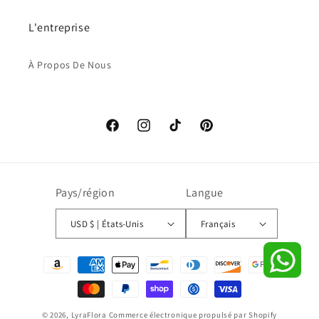
L'entreprise
À Propos De Nous
Facebook
Instagram
TikTok
Pinterest
Pays/région
Langue
USD $ | États-Unis
Français
Moyens
de
paiement
© 2026,
LyraFlora
Commerce électronique propulsé par Shopify