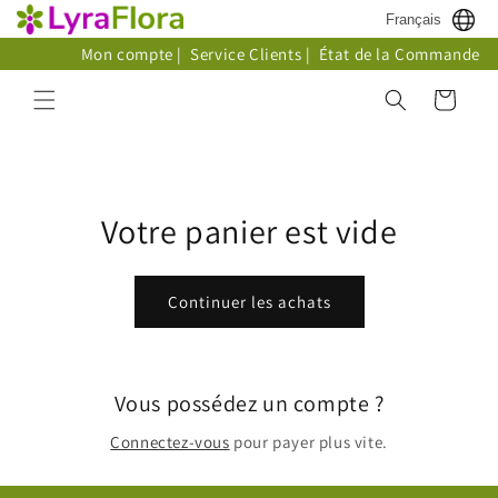
et
Français
passer
au
Mon compte
|
Service Clients
|
État de la Commande
contenu
Panier
Votre panier est vide
Continuer les achats
Vous possédez un compte ?
Connectez-vous
pour payer plus vite.